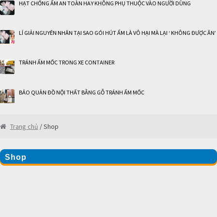
HẠT CHỐNG ẨM AN TOÀN HAY KHÔNG PHỤ THUỘC VÀO NGƯỜI DÙNG
LÍ GIẢI NGUYÊN NHÂN TẠI SAO GÓI HÚT ẨM LÀ VÔ HẠI MÀ LẠI ‘ KHÔNG ĐƯỢC ĂN’
TRÁNH ẨM MỐC TRONG XE CONTAINER
BẢO QUẢN ĐỒ NỘI THẤT BẰNG GỖ TRÁNH ẨM MỐC
Trang chủ
/ Shop
Shop