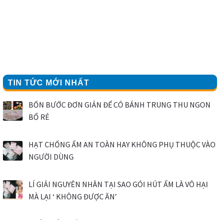
TIN TỨC MỚI NHẤT
BỐN BƯỚC ĐƠN GIẢN ĐỂ CÓ BÁNH TRUNG THU NGON
BỔ RẺ
HẠT CHỐNG ẨM AN TOÀN HAY KHÔNG PHỤ THUỘC VÀO
NGƯỜI DÙNG
LÍ GIẢI NGUYÊN NHÂN TẠI SAO GÓI HÚT ẨM LÀ VÔ HẠI
MÀ LẠI ‘ KHÔNG ĐƯỢC ĂN’