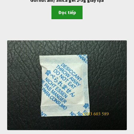
Gói hút ẩm/ Silica gel 2-5g giấy lụa
Đọc tiếp