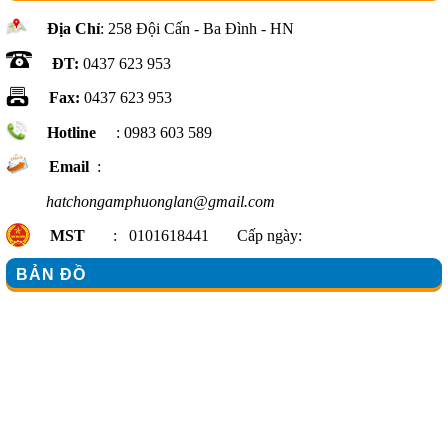
Địa Chỉ
: 258 Đội Cấn - Ba Đình - HN
ĐT:
0437 623 953
Fax:
0437 623 953
Hotline
: 0983 603 589
Email
:
hatchongamphuonglan@gmail.com
MST
: 0101618441 Cấp ngày:
BẢN ĐỒ