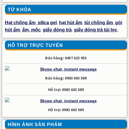
TỪ KHÓA
Hạt chống ẩm
,
silica gel
,
hạt hút ẩm
,
túi chống ẩm
,
gói
hút ẩm
,
ẩm, mốc
,
giấy đóng trà
,
giấy đóng trà túi lọc
,
HỖ TRỢ TRỰC TUYẾN
Bán hàng: 0437 623 953
Bán hàng: 0983 603 589
Hỗ trợ: 0983 603 589
Hỗ trợ: 0983 603 589
HÌNH ẢNH SẢN PHẨM