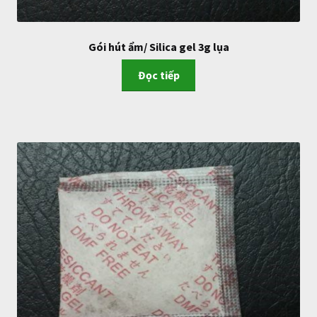
Gói hút ẩm/ Silica gel 3g lụa
Đọc tiếp