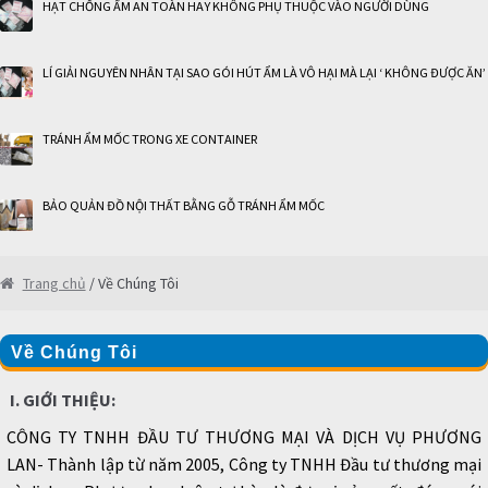
HẠT CHỐNG ẨM AN TOÀN HAY KHÔNG PHỤ THUỘC VÀO NGƯỜI DÙNG
LÍ GIẢI NGUYÊN NHÂN TẠI SAO GÓI HÚT ẨM LÀ VÔ HẠI MÀ LẠI ‘ KHÔNG ĐƯỢC ĂN’
TRÁNH ẨM MỐC TRONG XE CONTAINER
BẢO QUẢN ĐỒ NỘI THẤT BẰNG GỖ TRÁNH ẨM MỐC
Trang chủ
/ Về Chúng Tôi
Về Chúng Tôi
I. GIỚI THIỆU:
CÔNG TY TNHH ĐẦU TƯ THƯƠNG MẠI VÀ DỊCH VỤ PHƯƠNG
LAN- Thành lập từ năm 2005, Công ty TNHH Đầu tư thương mại