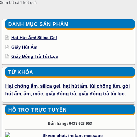
Xem tất cả 1 kết quả
DANH MỤC SẢN PHẨM
Hạt Hút Ẩm/ Silica Gel
Giấy Hút Ẩm
Giấy Đóng Trà Túi Lọc
TỪ KHÓA
Hạt chống ẩm
,
silica gel
,
hạt hút ẩm
,
túi chống ẩm
,
gói
hút ẩm
,
ẩm, mốc
,
giấy đóng trà
,
giấy đóng trà túi lọc
,
HỖ TRỢ TRỰC TUYẾN
Bán hàng: 0437 623 953