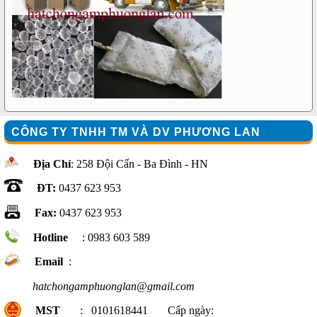
CÔNG TY TNHH TM VÀ DV PHƯƠNG LAN
Địa Chỉ
: 258 Đội Cấn - Ba Đình - HN
ĐT:
0437 623 953
Fax:
0437 623 953
Hotline
: 0983 603 589
Email
:
hatchongamphuonglan@gmail.com
MST
: 0101618441 Cấp ngày: