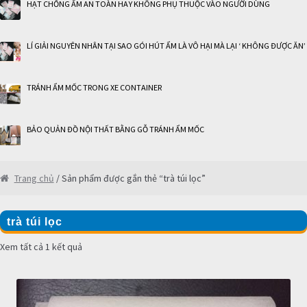
HẠT CHỐNG ẨM AN TOÀN HAY KHÔNG PHỤ THUỘC VÀO NGƯỜI DÙNG
LÍ GIẢI NGUYÊN NHÂN TẠI SAO GÓI HÚT ẨM LÀ VÔ HẠI MÀ LẠI ‘ KHÔNG ĐƯỢC ĂN’
TRÁNH ẨM MỐC TRONG XE CONTAINER
BẢO QUẢN ĐỒ NỘI THẤT BẰNG GỖ TRÁNH ẨM MỐC
Trang chủ
/ Sản phẩm được gắn thẻ “trà túi lọc”
trà túi lọc
Xem tất cả 1 kết quả