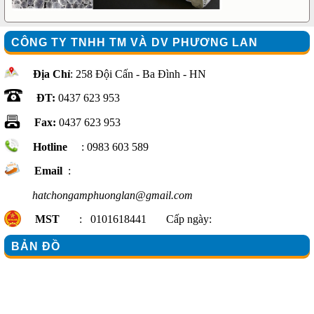
CÔNG TY TNHH TM VÀ DV PHƯƠNG LAN
Địa Chỉ
: 258 Đội Cấn - Ba Đình - HN
ĐT:
0437 623 953
Fax:
0437 623 953
Hotline
: 0983 603 589
Email
:
hatchongamphuonglan@gmail.com
MST
: 0101618441 Cấp ngày:
BẢN ĐỒ