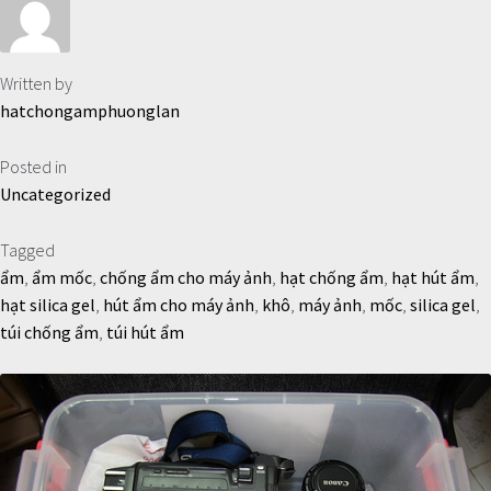
Written by
hatchongamphuonglan
Posted in
Uncategorized
Tagged
ẩm
,
ẩm mốc
,
chống ẩm cho máy ảnh
,
hạt chống ẩm
,
hạt hút ẩm
,
hạt silica gel
,
hút ẩm cho máy ảnh
,
khô
,
máy ảnh
,
mốc
,
silica gel
,
túi chống ẩm
,
túi hút ẩm