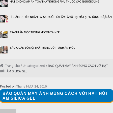
HẠT CHỐNG ẨM AN TOÀN HAY KHÔNG PHỤ THUỘC VÀO NGƯỜI DÙNG
LÍ GIẢI NGUYÊN NHÂN TẠI SAO GÓI HÚT ẨM LÀ VÔ HẠI MÀ LẠI ‘ KHÔNG ĐƯỢC ĂN’
TRÁNH ẨM MỐC TRONG XE CONTAINER
BẢO QUẢN ĐỒ NỘI THẤT BẰNG GỖ TRÁNH ẨM MỐC
Trang chủ
/
Uncategorized
/ BẢO QUẢN MÁY ẢNH ĐÚNG CÁCH VỚI HẠT
HÚT ẨM SILICA GEL
Posted on
Tháng Mười 24, 2016
BẢO QUẢN MÁY ẢNH ĐÚNG CÁCH VỚI HẠT HÚT
ẨM SILICA GEL