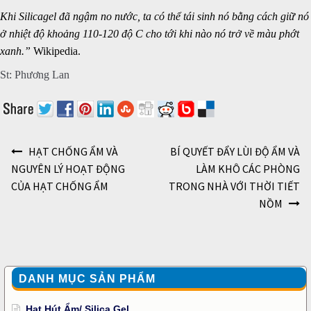
Khi Silicagel đã
ngậm no nước
, ta có thể tái sinh nó bằng cách giữ nó
ở nhiệt độ khoảng 110-120 độ C cho tới khi nào nó trở về màu phớt
xanh.”
Wikipedia.
St: Phương Lan
Điều hướng bài viết
HẠT CHỐNG ẨM VÀ
BÍ QUYẾT ĐẨY LÙI ĐỘ ẨM VÀ
NGUYÊN LÝ HOẠT ĐỘNG
LÀM KHÔ CÁC PHÒNG
CỦA HẠT CHỐNG ẨM
TRONG NHÀ VỚI THỜI TIẾT
NỒM
DANH MỤC SẢN PHẨM
Hạt Hút Ẩm/ Silica Gel