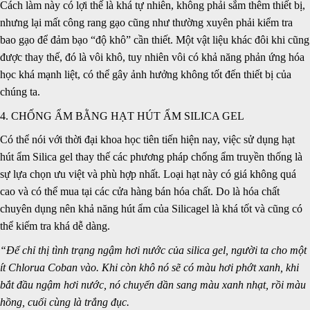
Cách làm này có lợi thế là khá tự nhiên, không phải sắm thêm thiết bị,
nhưng lại mất công rang gạo cũng như thường xuyên phải kiểm tra
bao gạo để đảm bạo “độ khô” cần thiết. Một vật liệu khác đôi khi cũng
được thay thế, đó là
vôi khô, tuy nhiên vôi có khả năng phản ứng hóa
học khá mạnh liệt, có thể gây ảnh hưởng không tốt đến thiết bị của
chúng ta.
4. CHỐNG ẨM BẰNG HẠT HÚT ẨM SILICA GEL
Có thể nói với thời đại khoa học tiên tiến hiện nay, việc sử dụng
hạt
hút ẩm
Silica gel
thay thế các phương pháp chống ẩm truyền thống là
sự lựa chọn ưu việt và phù hợp nhất. Loại hạt này có giá không quá
cao và có thể mua tại các cửa hàng bán hóa chất. Do là hóa chất
chuyên dụng nên khả năng
hút ẩm
của
Silicagel
là khá tốt và cũng có
thể kiếm tra khá dễ dàng.
“Để chỉ thị tình trạng ngậm hơi nước của silica gel, người ta cho một
ít
Chlorua Coban
vào. Khi còn khô nó sẽ có màu hơi phớt xanh, khi
bắt đầu ngậm hơi nước, nó
chuyển dần sang màu xanh nhạt, rồi màu
hồng, cuối cùng là trắng đục.