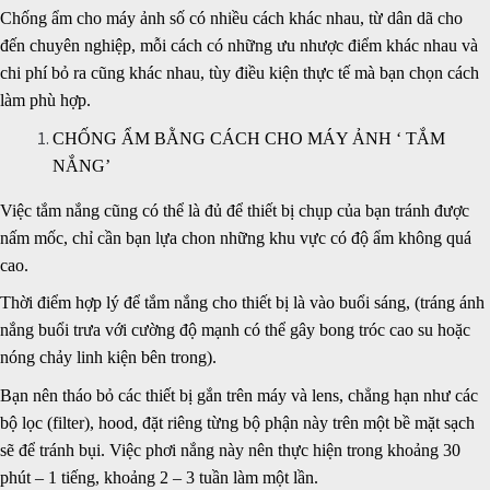
Chống ẩm cho máy ảnh số
có nhiều cách khác nhau, từ dân dã cho
đến chuyên nghiệp, mỗi cách có những ưu nhược điểm khác nhau và
chi phí bỏ ra cũng khác nhau, tùy điều kiện thực tế mà bạn chọn cách
làm phù hợp.
CHỐNG ẨM BẰNG CÁCH CHO MÁY ẢNH ‘ TẮM
NẮNG’
Việc
tắm nắng cũng có thể là đủ để thiết bị chụp của bạn tránh được
nấm mốc
, chỉ cần bạn lựa chon những khu vực có độ ẩm không quá
cao.
Thời điểm hợp lý để tắm nắng cho thiết bị là vào buổi sáng, (tráng ánh
nắng buổi trưa với cường độ mạnh có thể gây bong tróc cao su hoặc
nóng chảy linh kiện bên trong).
Bạn nên tháo bỏ các thiết bị gắn trên máy và lens, chẳng hạn như các
bộ lọc (filter), hood, đặt riêng từng bộ phận này trên một bề mặt sạch
sẽ để tránh bụi. Việc phơi nắng này nên thực hiện trong khoảng 30
phút – 1 tiếng, khoảng 2 – 3 tuần làm một lần.