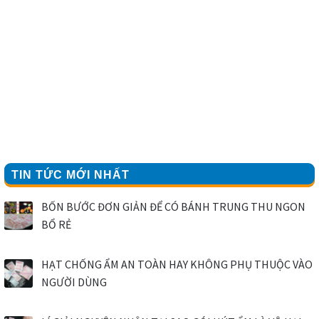
TIN TỨC MỚI NHẤT
BỐN BƯỚC ĐƠN GIẢN ĐỂ CÓ BÁNH TRUNG THU NGON
BỔ RẺ
HẠT CHỐNG ẨM AN TOÀN HAY KHÔNG PHỤ THUỘC VÀO
NGƯỜI DÙNG