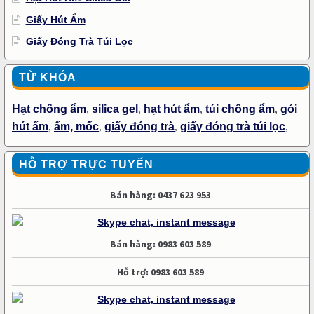
Giấy Hút Ẩm
Giấy Đóng Trà Túi Lọc
TỪ KHÓA
Hạt chống ẩm
,
silica gel
,
hạt hút ẩm
,
túi chống ẩm
,
gói
hút ẩm
,
ẩm, mốc
,
giấy đóng trà
,
giấy đóng trà túi lọc
,
HỖ TRỢ TRỰC TUYẾN
Bán hàng: 0437 623 953
Bán hàng: 0983 603 589
Hỗ trợ: 0983 603 589