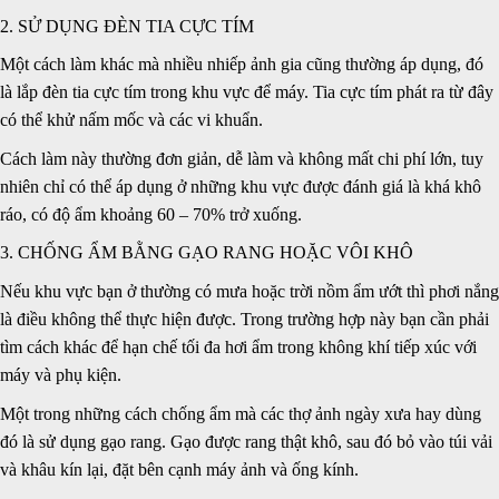
2. SỬ DỤNG ĐÈN TIA CỰC TÍM
Một cách làm khác mà nhiều nhiếp ảnh gia cũng thường áp dụng, đó
là lắp đèn tia cực tím trong khu vực để máy. Tia cực tím phát ra từ đây
có thể khử nấm mốc và các vi khuẩn.
Cách làm này thường đơn giản, dễ làm và không mất chi phí lớn, tuy
nhiên chỉ có thể áp dụng ở những khu vực được
đánh giá
là khá khô
ráo, có độ ẩm khoảng 60 – 70% trở xuống.
3. CHỐNG ẨM BẰNG GẠO RANG HOẶC VÔI KHÔ
Nếu khu vực bạn ở thường có mưa hoặc trời nồm ẩm ướt thì phơi nắng
là điều không thể thực hiện được. Trong trường hợp này bạn cần phải
tìm cách khác để hạn chế tối đa hơi ẩm trong không khí tiếp xúc với
máy và phụ kiện.
Một trong những cách chống ẩm mà các thợ ảnh ngày xưa hay dùng
đó là sử dụng gạo rang. Gạo được rang thật khô, sau đó bỏ vào túi vải
và khâu kín lại, đặt bên cạnh máy ảnh và ống kính.