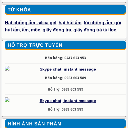
TỪ KHÓA
Hạt chống ẩm
,
silica gel
,
hạt hút ẩm
,
túi chống ẩm
,
gói
hút ẩm
,
ẩm, mốc
,
giấy đóng trà
,
giấy đóng trà túi lọc
,
HỖ TRỢ TRỰC TUYẾN
Bán hàng: 0437 623 953
Bán hàng: 0983 603 589
Hỗ trợ: 0983 603 589
Hỗ trợ: 0983 603 589
HÌNH ẢNH SẢN PHẨM