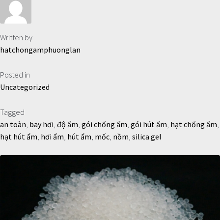
Written by
hatchongamphuonglan
Posted in
Uncategorized
Tagged
an toàn
,
bay hơi
,
độ ẩm
,
gói chống ẩm
,
gói hút ẩm
,
hạt chống ẩm
,
hạt hút ẩm
,
hơi ẩm
,
hút ẩm
,
mốc
,
nồm
,
silica gel