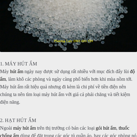
1. MÁY HÚT ẨM
Máy
hút ẩm
ngày nay được sử dụng rất nhiều với mục đích đẩy lùi
độ
ẩm
, làm khô các phòng và ngày càng phổ biến hơn khi mùa nồm tới.
Máy hút ẩm rất hiệu quả nhưng đi kèm là chi phí về tiền điện nên
chúng ta nên tìm loại máy hút ẩm với giá cả phải chăng và tiết kiệm
điện năng.
2. HẠT HÚT ẨM
Ngoài
máy hút ẩm
trên thị trường có bán các loại
gói hút ẩm
,
thuốc
chống ẩm
dùng để đặt tr
ong các góc tủ quần áo, hay các góc phòng nó