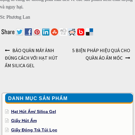
và nguy hại.
St: Phương Lan
Điều hướng bài viết
BẢO QUẢN MÁY ẢNH
5 BIỆN PHÁP HIỆU QUẢ CHO
ĐÚNG CÁCH VỚI HẠT HÚT
QUẦN ÁO ẨM MỐC
ẨM SILICA GEL
DANH MỤC SẢN PHẨM
Hạt Hút Ẩm/ Silica Gel
Giấy Hút Ẩm
Giấy Đóng Trà Túi Lọc