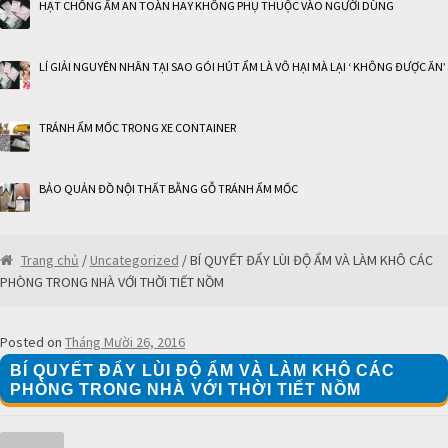
HẠT CHỐNG ẨM AN TOÀN HAY KHÔNG PHỤ THUỘC VÀO NGƯỜI DÙNG
LÍ GIẢI NGUYÊN NHÂN TẠI SAO GÓI HÚT ẨM LÀ VÔ HẠI MÀ LẠI ‘ KHÔNG ĐƯỢC ĂN’
TRÁNH ẨM MỐC TRONG XE CONTAINER
BẢO QUẢN ĐỒ NỘI THẤT BẰNG GỖ TRÁNH ẨM MỐC
Trang chủ
/
Uncategorized
/ BÍ QUYẾT ĐẨY LÙI ĐỘ ẨM VÀ LÀM KHÔ CÁC
PHÒNG TRONG NHÀ VỚI THỜI TIẾT NỒM
Posted on
Tháng Mười 26, 2016
BÍ QUYẾT ĐẨY LÙI ĐỘ ẨM VÀ LÀM KHÔ CÁC
PHÒNG TRONG NHÀ VỚI THỜI TIẾT NỒM