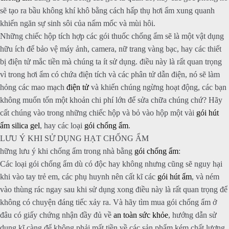
sẽ tạo ra bầu không khí khô bằng cách hấp thụ hơi ẩm xung quanh
khiến ngăn sự sinh sôi của nấm mốc và mùi hôi.
Những chiếc hộp tích hợp các gói thuốc chống ẩm sẽ là một vật dụng
hữu ích để bảo vệ máy ảnh, camera, nữ trang vàng bạc, hay các thiết
bị điện tử mắc tiền mà chúng ta ít sử dụng. điều này là rất quan trọng
vì trong hơi ẩm có chứa điện tích và các phân tử dẫn điện, nó sẽ làm
hỏng các mao mạch
điện tử
và khiến chúng ngừng hoạt động, các bạn
không muốn tốn một khoản chi phí lớn để sửa chữa chúng chứ? Hãy
cất chúng vào trong những chiếc hộp và bỏ vào hộp một vài
gói hút
ẩm silica gel
, hay các loại
gói chống ẩm
.
LƯU Ý KHI SỬ DỤNG HẠT CHỐNG ẨM
hững lưu ý khi chống ẩm trong nhà bằng
gói chống ẩm
:
Các loại gói chống ẩm dù có độc hay không nhưng cũng sẽ nguy hại
khi vào tay trẻ em, các phụ huynh nên cất kĩ các
gói hút ẩm
, và ném
vào thùng rác ngay sau khi sử dụng xong điều này là rất quan trọng để
không có chuyện đáng tiếc xảy ra. Và hãy tìm mua gói chống ẩm ở
đâu có giấy chứng nhận đầy đủ về
an toàn sức khỏe
, hướng dẫn sử
dụng kĩ càng để không phải mất tiền về các sản phẩm kém chất lượng