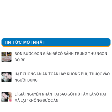
TIN TỨC MỚI NHẤT
BỐN BƯỚC ĐƠN GIẢN ĐỂ CÓ BÁNH TRUNG THU NGON
BỔ RẺ
HẠT CHỐNG ẨM AN TOÀN HAY KHÔNG PHỤ THUỘC VÀO
NGƯỜI DÙNG
LÍ GIẢI NGUYÊN NHÂN TẠI SAO GÓI HÚT ẨM LÀ VÔ HẠI
MÀ LẠI ‘ KHÔNG ĐƯỢC ĂN’