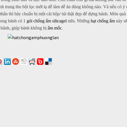
h trung thu bột lọc mới lạ dễ làm dễ ăn đúng không nào. Và nếu có ý 
thân thì hãy chuẩn bị một cái hộp/ túi thật đẹp để đựng bánh. Món quà 
rong bánh có 1
gói chống ẩm
silicagel
nữa. Những
hạt chống ẩm
này sẽ
a bánh, giúp bánh không bị
ẩm mốc
.
BỐN BƯỚC ĐƠN GIẢN ĐỂ CÓ BÁNH TRUNG THU NGON BỔ RẺ