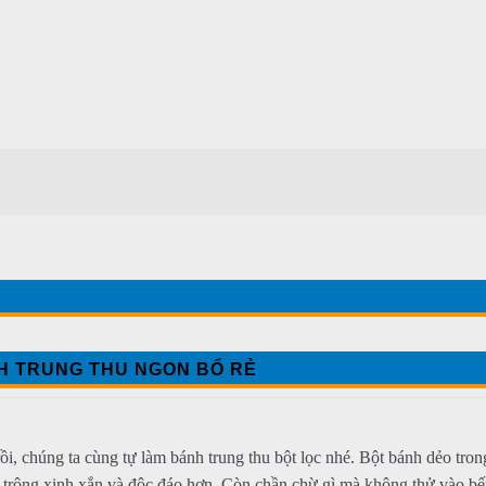
H TRUNG THU NGON BỔ RẺ
ồi, chúng ta cùng tự làm bánh trung thu bột lọc nhé. Bột bánh dẻo tron
h trông xinh xắn và độc đáo hơn. Còn chần chừ gì mà không thử vào b