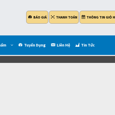
BÁO GIÁ
THANH TOÁN
THÔNG TIN GIỎ 
hẩm
Tuyển Dụng
Liên Hệ
Tin Tức