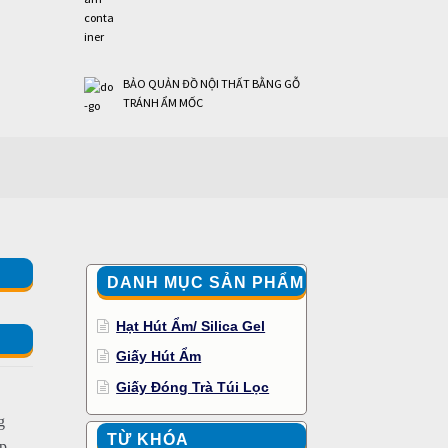
BẢO QUẢN ĐỒ NỘI THẤT BẰNG GỖ
TRÁNH ẨM MỐC
DANH MỤC SẢN PHẨM
Hạt Hút Ẩm/ Silica Gel
Giấy Hút Ẩm
Giấy Đóng Trà Túi Lọc
g
TỪ KHÓA
ếp