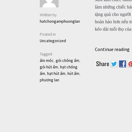
làm những chiếc bán
tặng quà cho người 
Written by
hatchongamphuonglan
hoàn hảo hơn nếu t
kéo dài tuổi thọ củ
Posted in
Uncategorized
Continue reading
Tagged
ẩm mốc
,
gói chống ẩm
,
gói hút ẩm
,
hạt chống
ẩm
,
hạt hút ẩm
,
hút ẩm
,
phương lan