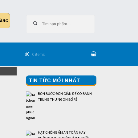
Tìm kiếm cho:
HÀNG
₫0
0 items
TIN TỨC MỚI NHẤT
BỐN BƯỚC ĐƠN GIẢN ĐỂ CÓ BÁNH
TRUNG THU NGON BỔ RẺ
HẠT CHỐNG ẨM AN TOÀN HAY