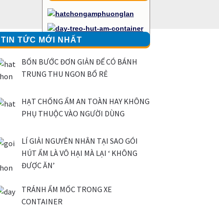
TIN TỨC MỚI NHẤT
BỐN BƯỚC ĐƠN GIẢN ĐỂ CÓ BÁNH
TRUNG THU NGON BỔ RẺ
HẠT CHỐNG ẨM AN TOÀN HAY KHÔNG
PHỤ THUỘC VÀO NGƯỜI DÙNG
LÍ GIẢI NGUYÊN NHÂN TẠI SAO GÓI
HÚT ẨM LÀ VÔ HẠI MÀ LẠI ‘ KHÔNG
ĐƯỢC ĂN’
TRÁNH ẨM MỐC TRONG XE
CONTAINER