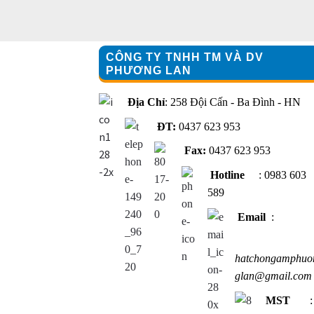
CÔNG TY TNHH TM VÀ DV
PHƯƠNG LAN
Địa Chỉ
: 258 Đội Cấn - Ba Đình - HN
ĐT:
0437 623 953
Fax:
0437 623 953
Hotline
: 0983 603
589
Email
:
hatchongamphuo
glan@gmail.com
MST