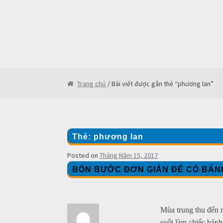
Trang chủ
/ Bài viết được gắn thẻ “phương lan”
Thẻ: phương lan
Posted on
Tháng Năm 15, 2017
BỐN BƯỚC ĐƠN GIẢN ĐỂ CÓ BÁN
Mùa trung thu đến r
suốt làm chiếc bán