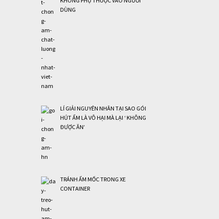
KHÔNG PHỤ THUỘC VÀO NGƯỜI
DÙNG
LÍ GIẢI NGUYÊN NHÂN TẠI SAO GÓI
HÚT ẨM LÀ VÔ HẠI MÀ LẠI ‘ KHÔNG
ĐƯỢC ĂN’
TRÁNH ẨM MỐC TRONG XE
CONTAINER