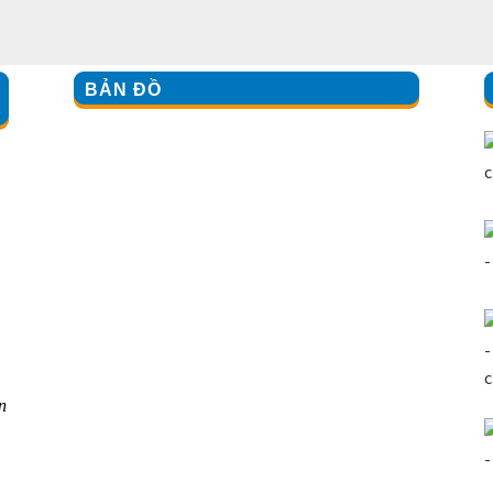
BẢN ĐỒ
n
: