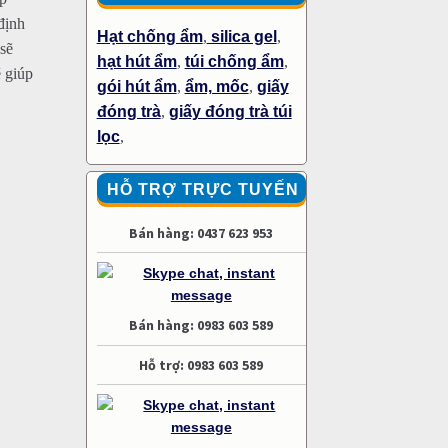
định
Hạt chống ẩm
,
silica gel
,
sẽ
hạt hút ẩm
,
túi chống ẩm
,
 giúp
gói hút ẩm
,
ẩm, mốc
,
giấy
đóng trà
,
giấy đóng trà túi
lọc
,
HỖ TRỢ TRỰC TUYẾN
Bán hàng: 0437 623 953
Bán hàng: 0983 603 589
Hỗ trợ: 0983 603 589