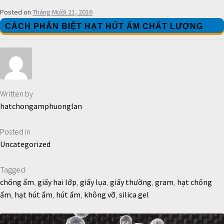
Posted on
Tháng Mười 21, 2016
CÁCH PHÂN BIỆT HẠT HÚT ẨM CHẤT LƯỢNG
Written by
hatchongamphuonglan
Posted in
Uncategorized
Tagged
chống ẩm
,
giấy hai lớp
,
giấy lụa
,
giấy thường
,
gram
,
hạt chống
ẩm
,
hạt hút ẩm
,
hút ẩm
,
không vỡ
,
silica gel