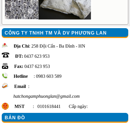
CÔNG TY TNHH TM VÀ DV PHƯƠNG LAN
Địa Chỉ
: 258 Đội Cấn - Ba Đình - HN
ĐT:
0437 623 953
Fax:
0437 623 953
Hotline
: 0983 603 589
Email
:
hatchongamphuonglan@gmail.com
MST
: 0101618441 Cấp ngày:
BẢN ĐỒ