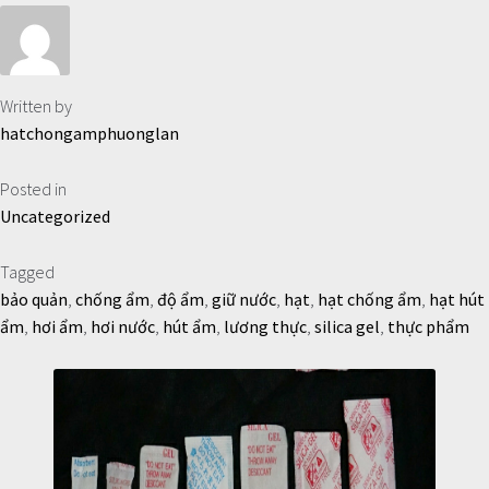
Written by
hatchongamphuonglan
Posted in
Uncategorized
Tagged
bảo quản
,
chống ẩm
,
độ ẩm
,
giữ nước
,
hạt
,
hạt chống ẩm
,
hạt hút
ẩm
,
hơi ẩm
,
hơi nước
,
hút ẩm
,
lương thực
,
silica gel
,
thực phẩm