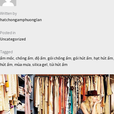
Written by
hatchongamphuonglan
Posted in
Uncategorized
Tagged
ẩm mốc
,
chống ẩm
,
độ ẩm
,
gói chống ẩm
,
gói hút ẩm
,
hạt hút ẩm
,
hút ẩm
,
mùa mưa
,
silica gel
,
túi hút ẩm