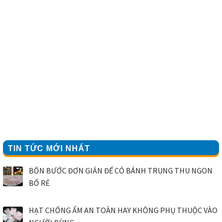
TIN TỨC MỚI NHẤT
BỐN BƯỚC ĐƠN GIẢN ĐỂ CÓ BÁNH TRUNG THU NGON
BỔ RẺ
HẠT CHỐNG ẨM AN TOÀN HAY KHÔNG PHỤ THUỘC VÀO