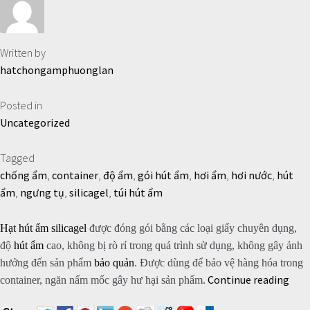
Written by
hatchongamphuonglan
Posted in
Uncategorized
Tagged
chống ẩm
,
container
,
độ ẩm
,
gói hút ẩm
,
hơi ẩm
,
hơi nước
,
hút
ẩm
,
ngưng tụ
,
silicagel
,
túi hút ẩm
Hạt hút ẩm
silicagel
được đóng gói bằng các loại giấy chuyên dụng,
độ
hút ẩm
cao, không bị rò rỉ trong quá trình sử dụng, không gây ảnh
hưởng đến sản phẩm
bảo quản
. Được dùng để bảo vệ hàng hóa trong
Continue reading
GÓI
container, ngăn nấm mốc gây hư hại sản phẩm.
TR