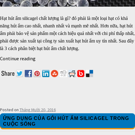
Hạt hút ẩm
silicagel chất lượng là gì? đó phải là một loại hạt có
khả
năng hút ẩm
cao nhất, nhanh nhất và mạnh mẽ nhất. Hơn nữa, hạt hút
ẩm phải bảo vệ sản phẩm một cách hiệu quả nhất với chi phí thấp nhất,
phải được sản xuất tại công ty sản xuất
hạt hút ẩm
uy tín nhất. Sau đây
là 3 cách phân biệt hạt hút ẩm chất lượng.
Continue reading
CÁCH PHÂN BIỆT HẠT HÚT ẨM CHẤT LƯỢNG
Posted on
Tháng Mười 20, 2016
ỨNG DỤNG CỦA GÓI HÚT ẨM SILICAGEL TRONG
CUỘC SỐNG