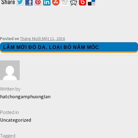
CON
Posted on
Tháng Mười Một 11, 2016
LÀM MỚI ĐỒ DA, LOẠI BỎ NẤM MỐC
Written by
hatchongamphuonglan
Posted in
Uncategorized
Tagged