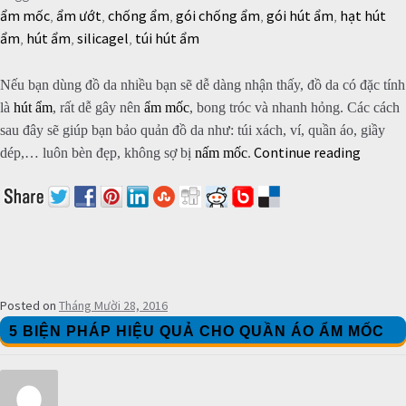
ẩm mốc
,
ẩm ướt
,
chống ẩm
,
gói chống ẩm
,
gói hút ẩm
,
hạt hút
ẩm
,
hút ẩm
,
silicagel
,
túi hút ẩm
Nếu bạn dùng đồ da nhiều bạn sẽ dễ dàng nhận thấy, đồ da có đặc tính
là
hút ẩm
, rất dễ gây nên
ẩm mốc
, bong tróc và nhanh hỏng. Các cách
sau đây sẽ giúp bạn bảo quản đồ da như: túi xách, ví, quần áo, giầy
Continue reading
LÀM
dép,… luôn bèn đẹp, không sợ bị
nấm mốc
.
MỚI
ĐỒ DA,
LOẠI
BỎ
NẤM
MỐC
Posted on
Tháng Mười 28, 2016
5 BIỆN PHÁP HIỆU QUẢ CHO QUẦN ÁO ẨM MỐC