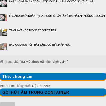
HẠT CHỐNG ẨM AN TOÀN HAY KHÔNG PHỤ THUỘC VÀO NGƯỜI DÙNG
LÍ GIẢI NGUYÊN NHÂN TẠI SAO GÓI HÚT ẨM LÀ VÔ HẠI MÀ LẠI ‘ KHÔNG ĐƯỢC ĂN’
TRÁNH ẨM MỐC TRONG XE CONTAINER
BẢO QUẢN ĐỒ NỘI THẤT BẰNG GỖ TRÁNH ẨM MỐC
Trang chủ
/ Bài viết được gắn thẻ “chống ẩm”
Thẻ: chống ẩm
Posted on
Tháng Mười Một 14, 2016
GÓI HÚT ẨM TRONG CONTAINER