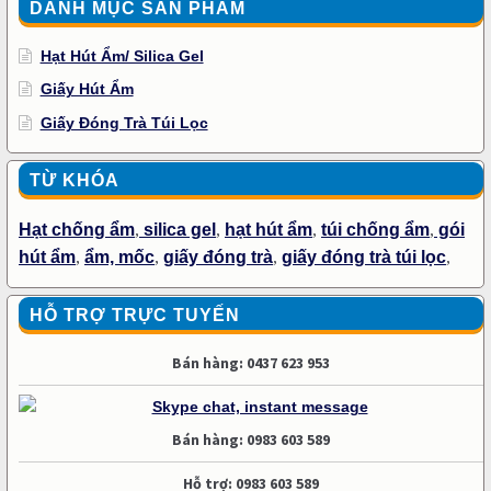
DANH MỤC SẢN PHẨM
Hạt Hút Ẩm/ Silica Gel
Giấy Hút Ẩm
Giấy Đóng Trà Túi Lọc
TỪ KHÓA
Hạt chống ẩm
,
silica gel
,
hạt hút ẩm
,
túi chống ẩm
,
gói
hút ẩm
,
ẩm, mốc
,
giấy đóng trà
,
giấy đóng trà túi lọc
,
HỖ TRỢ TRỰC TUYẾN
Bán hàng: 0437 623 953
Bán hàng: 0983 603 589
Hỗ trợ: 0983 603 589